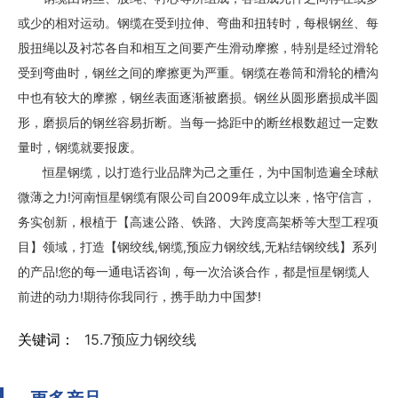
或少的相对运动。钢缆在受到拉伸、弯曲和扭转时，每根钢丝、每
股扭绳以及衬芯各自和相互之间要产生滑动摩擦，特别是经过滑轮
受到弯曲时，钢丝之间的摩擦更为严重。钢缆在卷筒和滑轮的槽沟
中也有较大的摩擦，钢丝表面逐渐被磨损。钢丝从圆形磨损成半圆
形，磨损后的钢丝容易折断。当每一捻距中的断丝根数超过一定数
量时，钢缆就要报废。
恒星钢缆，以打造行业品牌为己之重任，为中国制造遍全球献
微薄之力!河南恒星钢缆有限公司自2009年成立以来，恪守信言，
务实创新，根植于【高速公路、铁路、大跨度高架桥等大型工程项
目】领域，打造【钢绞线,钢缆,预应力钢绞线,无粘结钢绞线】系列
的产品!您的每一通电话咨询，每一次洽谈合作，都是恒星钢缆人
前进的动力!期待你我同行，携手助力中国梦!
关键词：
15.7预应力钢绞线