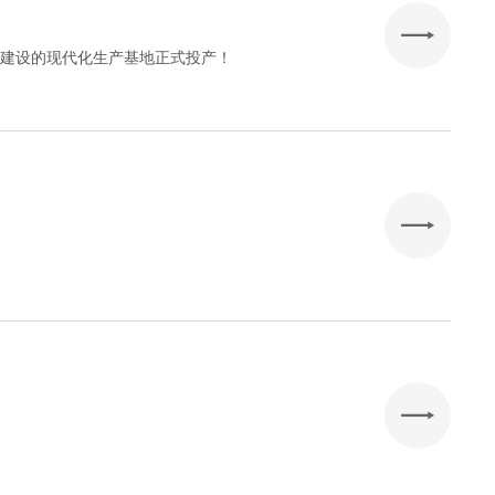
成建设的现代化生产基地正式投产！