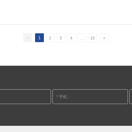
1
<
2
3
4
...
15
>