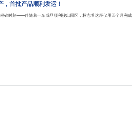
产，首批产品顺利发运！
迎来里程碑时刻——伴随着一车成品顺利驶出园区，标志着这座仅用四个月完