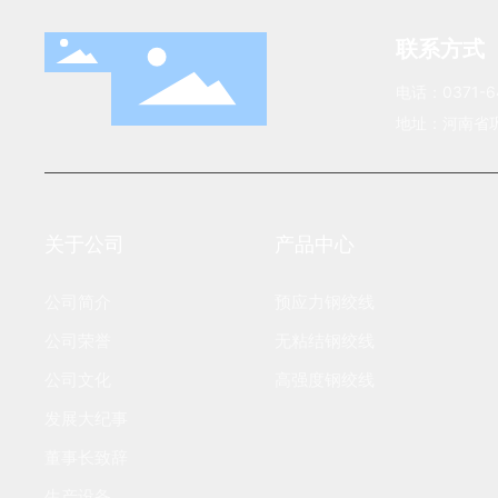
联系方式
电话：
0371-
地址：河南省
关于公司
产品中心
公司简介
预应力钢绞线
公司荣誉
无粘结钢绞线
公司文化
高强度钢绞线
发展大纪事
董事长致辞
生产设备