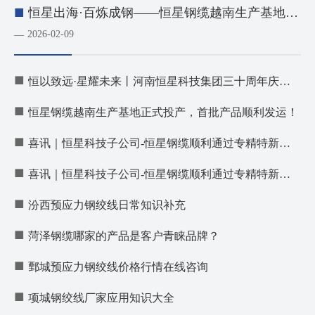
■
恒星出海·百炼成钢——恒星钢缆越南生产基地试
机圆满成功
2026-02-09
—
■
恒以致远·星耀未来丨河南恒星科技集团三十周年庆典
闭幕
■
恒星钢缆越南生产基地正式投产，首批产品顺利发运！
■
喜讯｜恒星科技子公司-恒星钢缆顺利通过专精特新中
小企业认定
■
喜讯｜恒星科技子公司-恒星钢缆顺利通过专精特新中
小企业认定
■
汾西预应力钢绞线日常知识补充
■
菏泽钢缆哪家的产品是客户青睐品牌？
■
鄄城预应力钢绞线价格行情在线咨询
■
项城钢绞线厂家应用知识大全