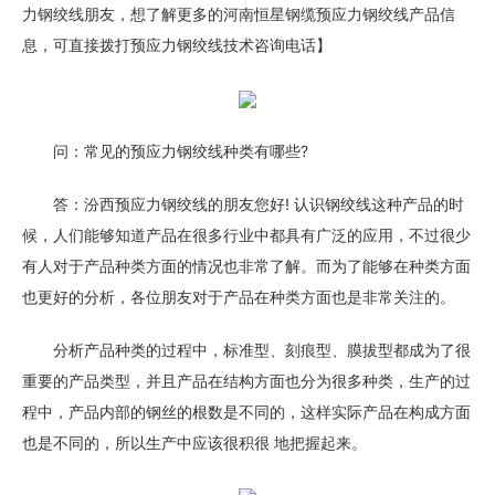
力钢绞线朋友，想了解更多的河南恒星钢缆预应力钢绞线产品信
息，可直接拨打预应力钢绞线技术咨询电话】
问：常见的预应力钢绞线种类有哪些?
答：汾西预应力钢绞线的朋友您好! 认识钢绞线这种产品的时
候，人们能够知道产品在很多行业中都具有广泛的应用，不过很少
有人对于产品种类方面的情况也非常了解。而为了能够在种类方面
也更好的分析，各位朋友对于产品在种类方面也是非常关注的。
分析产品种类的过程中，标准型、刻痕型、膜拔型都成为了很
重要的产品类型，并且产品在结构方面也分为很多种类，生产的过
程中，产品内部的钢丝的根数是不同的，这样实际产品在构成方面
也是不同的，所以生产中应该很积很 地把握起来。