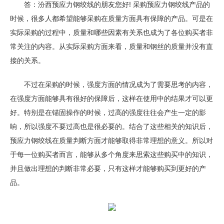
答：汾西预应力钢绞线的朋友您好! 采购预应力钢绞线产品的
时候，很多人都希望能够采购在质量方面具有保障的产品。可是在
实际采购的过程中，质量和哪些因素有关系也成为了各位购买者非
常关注的内容。从实际采购方面来看，质量和钢丝的质量并没有直
接的关系。
不过在采购的时候，强度方面的情况成为了需要思考的内容，
在强度方面能够具有很好的保障后，这样在使用中的结果才可以更
好。特别是在锚固操作的时候，过高的强度往往会产生一定的影
响，所以强度不要过高也是很必要的。结合了这些相关的知识后，
预应力钢绞线在质量判断方面才能够取得非常理想的意义。所以对
于每一位购买者而言，能够从多个角度来思索这些购买中的知识，
并且做出理想的判断非常必要，只有这样才能够购买到更好的产
品。