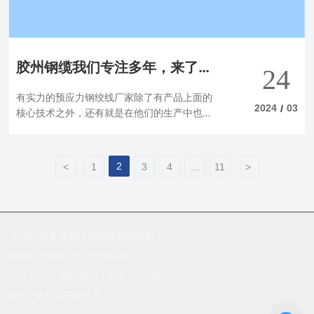
胶州钢缆我们专注多年，来了解
24
一下吧！
有实力的预应力钢绞线厂家除了有产品上面的
2024
03
/
核心技术之外，还有就是在他们的生产中也有
很高的产品工艺提升，如果是一个厂家在生产
中，没有工艺上面有很好的提升，之后的产品
在使用中或者没有性能，也或者是在使用寿命
2
<
1
3
4
...
11
>
上面难让用户有很好的满意等等。
页面版权©河南恒星钢缆股份有限公司
本网站支持IPV6
SEO标签
营业执照
网站建设：中企动力
郑州
豫ICP备17029495号-1