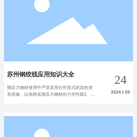
苏州钢绞线应用知识大全
24
预应力钢材使用中严禁采用任何形式的加热变
2024
03
/
形措施，以免降低预应力钢材的力学性能2、使
用中严禁焊接，因焊点强度比钢材本身强度降
低很多，在张拉中易造成焊点处断丝。3、预
应力钢材的切割应使用无齿据(砂轮卡)。采用
电、气焊切割易使钢材周围表面损伤。同时造
成端部局部加热，使性能明显下降。