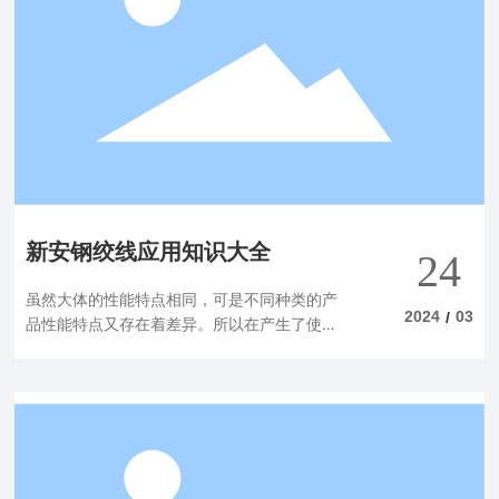
新安钢绞线应用知识大全
24
虽然大体的性能特点相同，可是不同种类的产
2024
03
/
品性能特点又存在着差异。所以在产生了使用
产品需要的时候，能够选择到在功能性方面都
满足需要的产品则成为了很必要的一件事情，
希望各位购买者都可以很认真地进行相关内容
的思索。