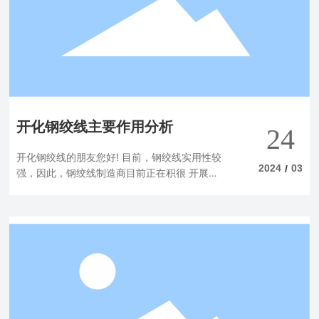
开化钢绞线主要作用分析
24
开化钢绞线的朋友您好! 目前，钢绞线实用性较
2024
03
/
强，因此，钢绞线制造商目前正在积很 开展生
产，具有很大的市场潜力，当做不同的事情
时，需要注意不同的问题，只有在做了各方面
的了解，并找到了更合适的方法之后，整件事
才能给带来更多的保护，在使用钢绞线时，也
需要注意相关问题，只有在做了相关的考虑之
后，整个运输才能得到充分的保证。