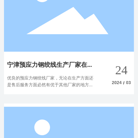
宁津预应力钢绞线生产厂家在哪
24
里？
优良的预应力钢绞线厂家，无论在生产方面还
2024
03
/
是售后服务方面必然有优于其他厂家的地方，
尤其在生产中会注意多方面的提升，让产品质
量达到标准，更好地为用户服务。