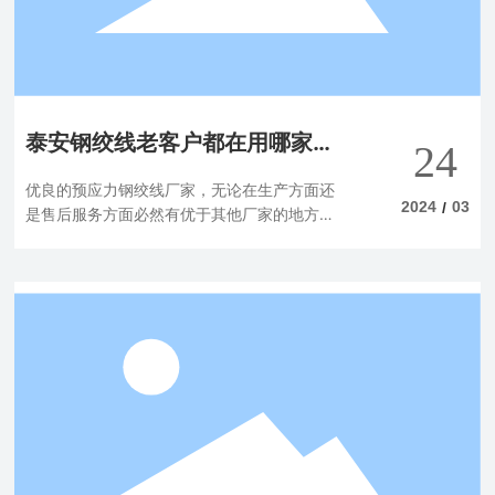
泰安钢绞线老客户都在用哪家的
24
产品？
优良的预应力钢绞线厂家，无论在生产方面还
2024
03
/
是售后服务方面必然有优于其他厂家的地方，
尤其在生产中会注意多方面的提升，让产品质
量达到标准，更好地为用户服务。