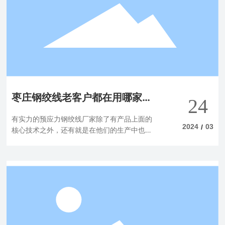
枣庄钢绞线老客户都在用哪家的
24
产品？
有实力的预应力钢绞线厂家除了有产品上面的
2024
03
/
核心技术之外，还有就是在他们的生产中也有
很高的产品工艺提升，如果是一个厂家在生产
中，没有工艺上面有很好的提升，之后的产品
在使用中或者没有性能，也或者是在使用寿命
上面难让用户有很好的满意等等。